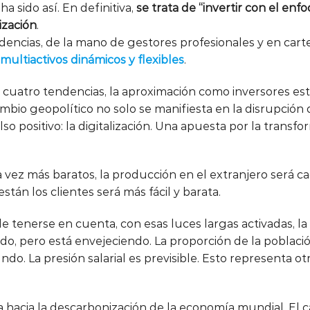
a sido así. En definitiva,
se trata de “invertir con el enf
ización
.
encias, de la mano de gestores profesionales y en cart
multiactivos dinámicos y flexibles
.
cuatro tendencias, la aproximación como inversores está
mbio geopolítico no solo se manifiesta en la disrupción 
so positivo: la digitalización. Una apuesta por la trans
a vez más baratos, la producción en el extranjero será c
tán los clientes será más fácil y barata.
e tenerse en cuenta, con esas luces largas activadas, l
, pero está envejeciendo. La proporción de la població
do. La presión salarial es previsible. Esto representa o
a hacia la descarbonización de la economía mundial. El